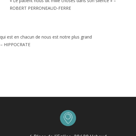
« Le patient nous dit mille choses dans son silence » –
ROBERT PERRONEAUD-FERRE
 force qui est en chacun de nous est notre plus grand
cin » – HIPPOCRATE