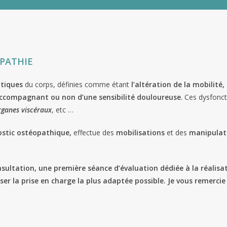
OPATHIE
atiques
du corps, définies comme étant
l’altération de la mobilité
accompagnant ou non d’une sensibilité douloureuse
. Ces dysfonct
rganes viscéraux
, etc …
stic ostéopathique,
effectue
des
mobilisations
et des
manipulat
nsultation, une première séance d’évaluation dédiée à la réalis
r la prise en charge la plus adaptée possible. Je vous remerci