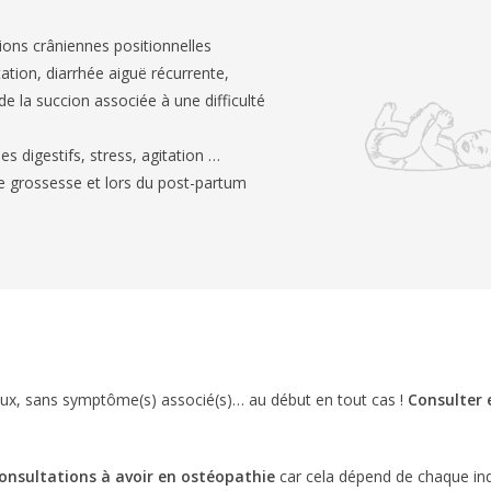
ions crâniennes positionnelles
itation, diarrhée aiguë récurrente,
 de la succion associée à une difficulté
les digestifs, stress, agitation …
e grossesse et lors du post-partum
ncieux, sans symptôme(s) associé(s)… au début en tout cas !
Consulter 
consultations à avoir en ostéopathie
car cela dépend de chaque i