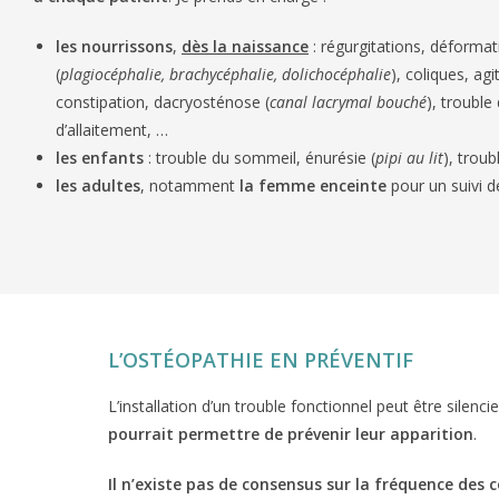
les
nourrissons
,
dès la naissance
: régurgitations, déformat
(
plagiocéphalie, brachycéphalie, dolichocéphalie
), coliques, ag
constipation, dacryosténose (
canal lacrymal bouché
), trouble
d’allaitement, …
les enfants
: trouble du sommeil, énurésie (
pipi au lit
), troub
les adultes
, notamment
la
femme enceinte
pour un suivi d
L’OSTÉOPATHIE EN PRÉVENTIF
L’installation d’un trouble fonctionnel peut être sile
pourrait permettre de prévenir leur apparition
.
Il n’existe pas de consensus sur la fréquence des 