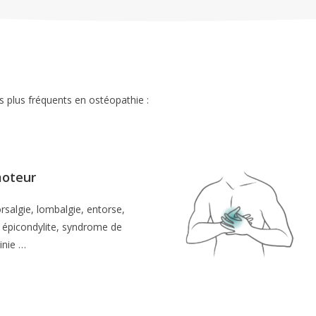
s plus fréquents en ostéopathie :
moteur
dorsalgie, lombalgie, entorse,
, épicondylite, syndrome de
inie …