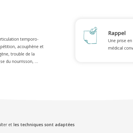
Rappel
articulation temporo-
Une prise en
épétition, acouphène et
médical conv
gène, trouble de la
ose du nourrisson, …
lter et
les techniques sont adaptées