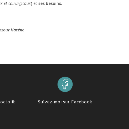
ux
et
chirurgicaux
) et
ses besoins
.
 Mazouz Hacène
octolib
Suivez-moi sur Facebook