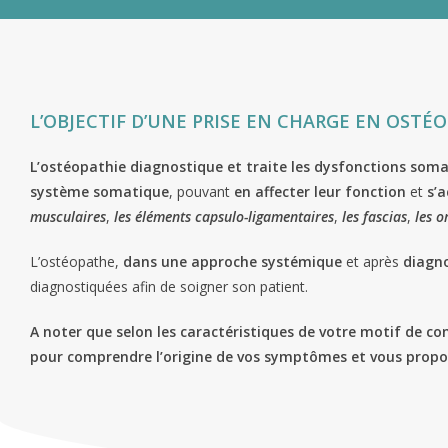
L’OBJECTIF D’UNE PRISE EN CHARGE EN OSTÉ
L’ostéopathie
diagnostique
et traite les dysfonctions som
système somatique
, pouvant
en affecter leur fonction
et
s’
musculaires
,
les
éléments capsulo-ligamentaires
,
les
fascias
,
les
o
L’ostéopathe,
dans une
approche systémique
et après
diagno
diagnostiquées afin de soigner son patient.
A noter que selon les caractéristiques de votre motif de co
pour comprendre l’origine de vos symptômes et vous propose