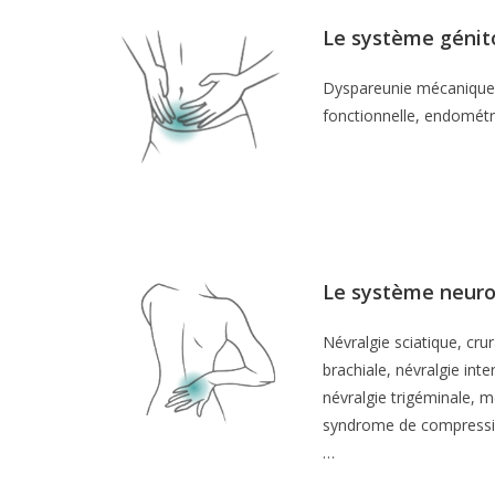
Le système génito
Dyspareunie mécanique
fonctionnelle, endométri
Le système neuro
Névralgie sciatique, crur
brachiale, névralgie inte
névralgie trigéminale, m
syndrome de compressio
…