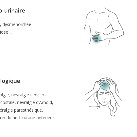
-urinaire
, dysménorrhée
ose ...
logique
algie, névralgie cervico-
rcostale, névralgie d’Arnold,
éralgie paresthésique,
n du nerf cutané antérieur