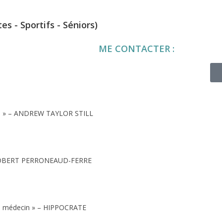
s - Sportifs - Séniors)
ME CONTACTER :
phie » – ANDREW TAYLOR STILL
» – ROBERT PERRONEAUD-FERRE
and médecin » – HIPPOCRATE