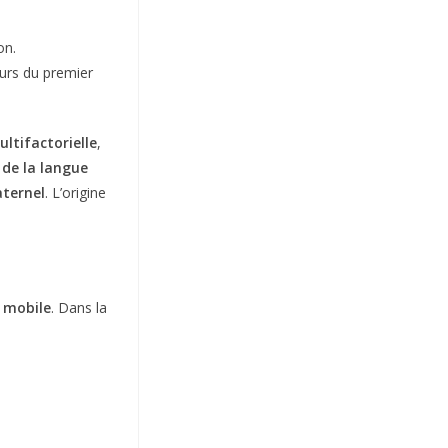
on.
ours du premier
ultifactorielle
,
 de la langue
aternel
. L’origine
e mobile
. Dans la