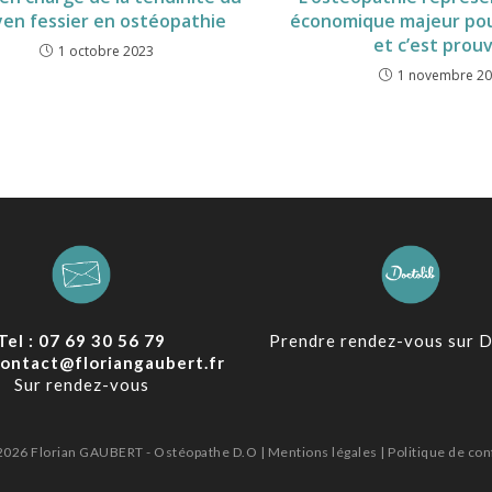
en fessier en ostéopathie
économique majeur pour
et c’est prouv
1 octobre 2023
1 novembre 2
Tel : 07 69 30 56 79
Prendre rendez-vous sur D
 contact@floriangaubert.fr
Sur rendez-vous
 2026
Florian GAUBERT - Ostéopathe D.O
|
Mentions légales
|
Politique de con