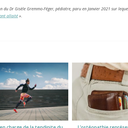
on du Dr Gisèle Gremmo-Féger, pédiatre, paru en Janvier 2021 sur lequel
ant allaité
»
.
 en charge de la tendinite du
L’ostéopathie représe