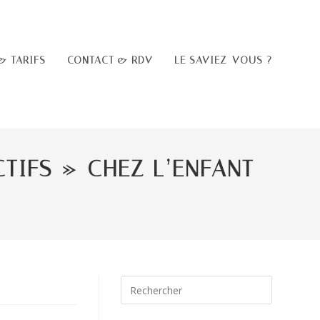
& TARIFS
CONTACT & RDV
LE SAVIEZ-VOUS ?
TIFS » CHEZ L’ENFANT
Press
Escape
to
close