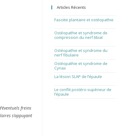
the
Articles Récents
search
panel.
Fasciite plantaire et ostéopathie
1 août 2026
Ostéopathie et syndrome de
compression du nerf tibial
1
juillet 2026
Ostéopathie et syndrome du
nerf fibulaire
1 juin 2026
Ostéopathie et syndrome de
Cyriax
1 avril 2026
La lésion SLAP de l’épaule
1 mars
2026
Le conflit postéro-supérieur de
l’épaule
1 février 2026
’éventuels freins
claires s’appuyant