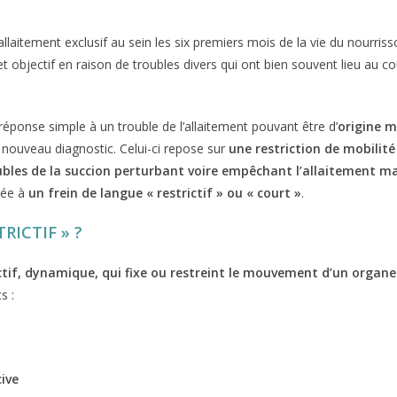
aitement exclusif au sein les six premiers mois de la vie du nourriss
objectif en raison de troubles divers qui ont bien souvent lieu au c
 réponse simple à un trouble de l’allaitement pouvant être d’
origine m
 nouveau diagnostic. Celui-ci repose sur
une restriction de mobilité
ubles de la succion perturbant voire empêchant l’allaitement m
iée à
un frein de langue « restrictif » ou « court »
.
RICTIF » ?
nctif, dynamique, qui fixe ou restreint le mouvement d’un organ
s :
cive