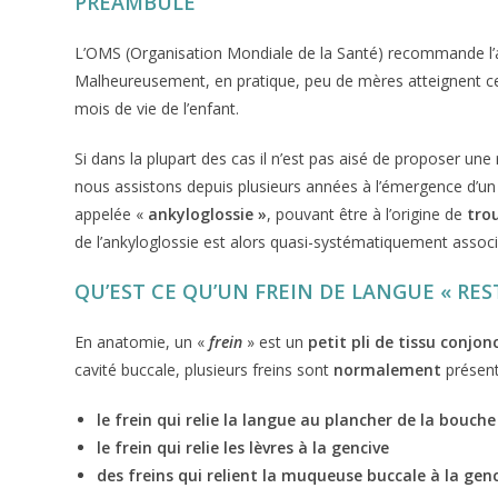
PRÉAMBULE
L’OMS (Organisation Mondiale de la Santé) recommande l’all
Malheureusement, en pratique, peu de mères atteignent cet 
mois de vie de l’enfant.
Si dans la plupart des cas il n’est pas aisé de proposer une
nous assistons depuis plusieurs années à l’émergence d’un
appelée «
ankyloglossie »
, pouvant être à l’origine de
tro
de l’ankyloglossie est alors quasi-systématiquement assoc
QU’EST CE QU’UN FREIN DE LANGUE « REST
En anatomie, un «
frein
» est un
petit pli de tissu conjo
cavité buccale, plusieurs freins sont
normalement
présent
le frein qui relie la langue au plancher de la bouche
le frein qui relie les lèvres à la gencive
des freins qui relient la muqueuse buccale à la gen