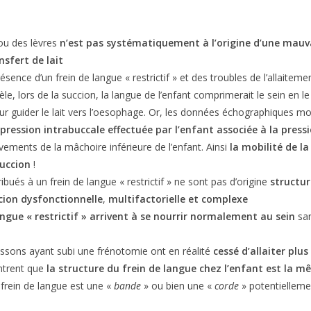
ou des lèvres
n’est pas systématiquement à l’origine d’une mauva
nsfert de lait
ésence d’un frein de langue « restrictif » et des troubles de l’allaitem
èle, lors de la succion, la langue de l’enfant comprimerait le sein en l
r guider le lait vers l’oesophage. Or, les données échographiques mo
pression intrabuccale effectuée par l’enfant associée à la pressi
vements de la mâchoire inférieure de l’enfant. Ainsi
la mobilité de la
succion
!
ribués à un frein de langue « restrictif » ne sont pas d’origine
structur
cion dysfonctionnelle
,
multifactorielle
et
complexe
gue « restrictif » arrivent à se nourrir normalement au sein
sa
rissons ayant subi une frénotomie ont en réalité
cessé d’allaiter plu
ntrent que
la structure du frein de langue chez l’enfant est la 
e frein de langue est une «
bande
» ou bien une «
corde
» potentielleme