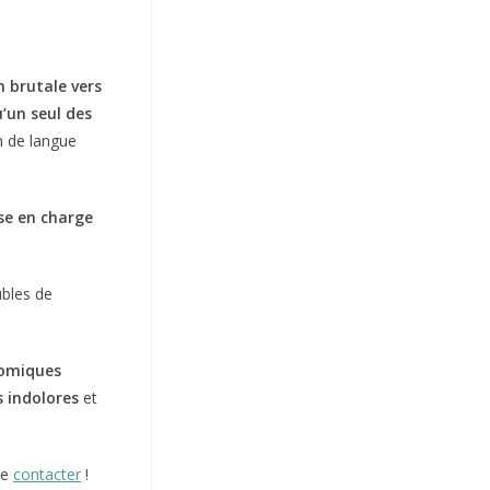
n brutale vers
’un seul des
in de langue
se en charge
ubles de
tomiques
s
indolores
et
me
contacter
!