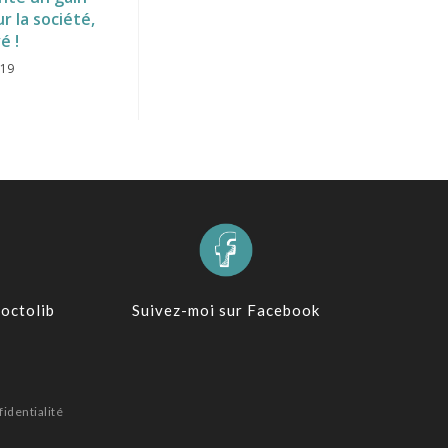
 la société,
é !
019
octolib
Suivez-moi sur Facebook
fidentialité