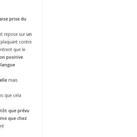
ise prise du
ent repose sur
un
e plaquant contre
ntrent que le
on positive
 langue
elle
mais
ns que cela
s tôt que prévu
même que chez
nt