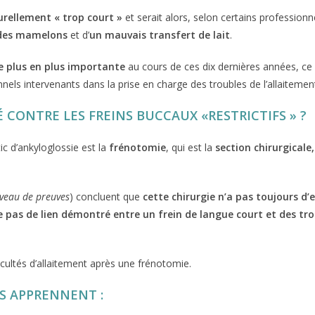
urellement « trop court »
et serait alors, selon certains professionne
s des mamelons
et d’
un mauvais transfert de lait
.
e plus en plus importante
au cours de ces dix dernières années, ce 
nels intervenants dans la prise en charge des troubles de l’allaitemen
 CONTRE LES FREINS BUCCAUX «RESTRICTIFS »
?
ic d’ankyloglossie est la
frénotomie
, qui est la
section chirurgicale,
iveau de preuves
) concluent que
cette chirurgie n’a pas toujours d’e
ste pas de lien démontré entre un frein de langue court et des tr
ficultés d’allaitement après une frénotomie.
US APPRENNENT
: