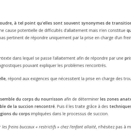
oudre, à tel point qu’elles sont souvent synonymes de transitio
une cause potentielle de difficultés d’allaitement mais n’en constitue
qu
c pas pertinent de répondre uniquement par la prise en charge d’un fre
contexte dans lequel se passe l’allaitement afin de répondre par une
pri
iagnostiques pouvant expliquer les problèmes rencontrés.
lle
, répond aux exigences que nécessitent la prise en charge des tro
ensemble du corps du nourrisson
afin de déterminer
les zones ana
ble de la succion rencontré
. Puis il les traite grâce à des
technique
égions du corps
impliquées dans le processus de succion.
les freins buccaux « restrictifs » chez l’enfant allaité
, n’hésitez pas à 