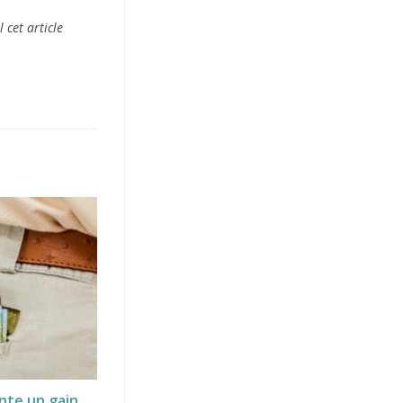
 cet article
nte un gain