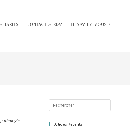
& TARIFS
CONTACT & RDV
LE SAVIEZ-VOUS ?
S
Press
Escape
to
close
the
 pathologie
Articles Récents
search
panel.