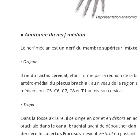
●
Anatomie du nerf médian
:
Le nerf médian est
un nerf du membre supérieur
,
mixt
‣
Origine
:
Il né du rachis cervical
, étant formé par la réunion de la 
antéro-médial
du plexus brachial
, au niveau de la région a
médian sont
C5
,
C6
,
C7
,
C8
et
T1
au niveau cervical.
‣
Trajet
:
Dans la fosse axillaire, il se dirige en
bas
et en
dehors
en ac
brachiale
dans le canal brachial
avant de déboucher
dan
derrière le Lacertus Fibrosus
, devient
vertical
en passant