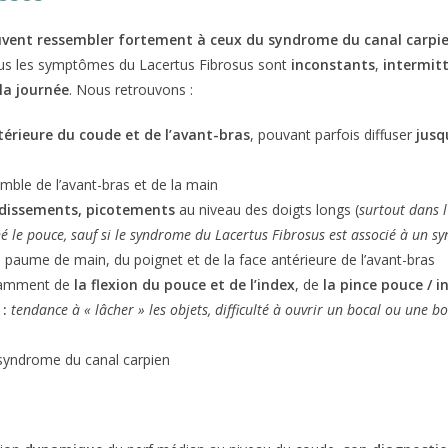
vent ressembler fortement à ceux du syndrome du canal carpi
us les symptômes du Lacertus Fibrosus sont
inconstants
,
intermit
la journée
. Nous retrouvons :
térieure du coude et de l’avant-bras
, pouvant parfois diffuser
jusq
mble de l’avant-bras et de la main
rdissements, picotements
au niveau des doigts longs (
surtout dans l
né le pouce, sauf si le syndrome du Lacertus Fibrosus est associé à un 
a paume de main, du poignet et de la face antérieure de l’avant-bras
amment de
la flexion du pouce et de l’index
, de
la pince pouce / i
:
tendance à « lâcher » les objets, difficulté à ouvrir un bocal ou une bo
 syndrome du canal carpien