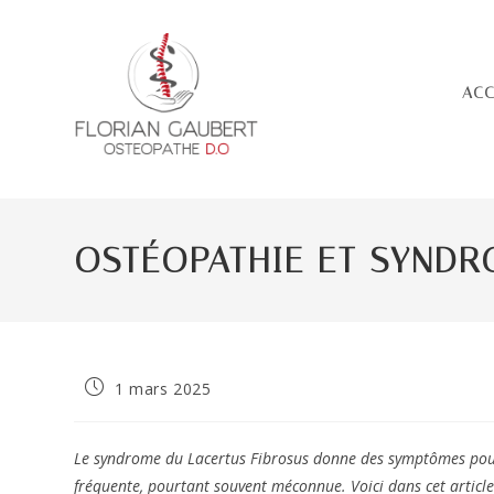
Skip
to
content
ACC
OSTÉOPATHIE ET SYNDR
Publication
1 mars 2025
publiée :
Le syndrome du Lacertus Fibrosus donne des symptômes pour l
fréquente, pourtant souvent méconnue. Voici dans cet article t