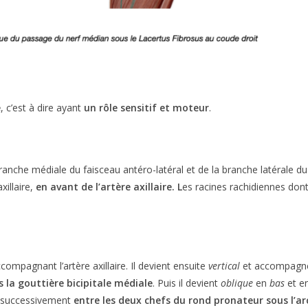
e
, c’est à dire ayant
un rôle sensitif et moteur
.
branche médiale du faisceau antéro-latéral et de la branche latérale du
xillaire,
en avant de l’artère axillaire. L
es racines rachidiennes don
compagnant l’artère axillaire. Il devient ensuite
vertical
et accompagne 
s
la gouttière bicipitale médiale
. Puis il devient
oblique
en
bas
et e
 successivement
entre les deux chefs du rond pronateur sous l’a