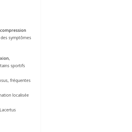
 compression
ine des symptômes
exion
,
tains sportifs
osus, fréquentes
ation localisée
Lacertus