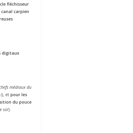
cle fléchisseur
 canal carpien
reuses
s digitaux
x chefs médiaux du
I)
, et
pour les
sition du pouce
e sol
).