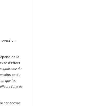
mpression
dépend de la
exte d’effort
.
e syndrome du
ertains os du
son que les
illeurs l’une de
ée
car encore