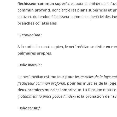
fléchisseur commun superficiel
, pour cheminer dans l’a
commun profond
, donc entre
les plans superficiel et 
en avant du tendon fléchisseur commun superficiel destiné a
branches collatérales
.
‣
Terminaison
:
A la sortie du canal carpien, le nerf médian se divise
en ne
palmaires propres
.
‣
Rôle moteur
:
Le nerf médian est
moteur
pour
les muscles de la loge an
fléchisseur commun profond)
,
pour les muscles de la loge
deux premiers muscles lombricaux
. La fonction motric
(
notamment la pince pouce / index
) et l
a pronation de l’a
‣
Rôle sensitif
: