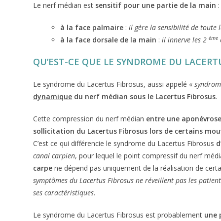
Le nerf médian est
sensitif pour une partie de la main
:
à la face palmaire
:
il gère la sensibilité de toute
ème
à la face dorsale de la main
:
il innerve les 2
QU’EST-CE QUE LE SYNDROME DU LACERT
Le syndrome du Lacertus Fibrosus, aussi appelé «
syndrom
dynamique
du nerf médian sous le Lacertus Fibrosus
.
Cette compression du nerf médian
entre une aponévros
sollicitation du Lacertus Fibrosus lors de certains mo
C’est ce qui différencie le syndrome du Lacertus Fibrosus
d
canal carpien
, pour lequel le point compressif du nerf média
carpe
ne dépend pas uniquement de la réalisation de cer
symptômes du Lacertus Fibrosus ne réveillent pas les patients
ses caractéristiques
.
Le syndrome du Lacertus Fibrosus est probablement
une 