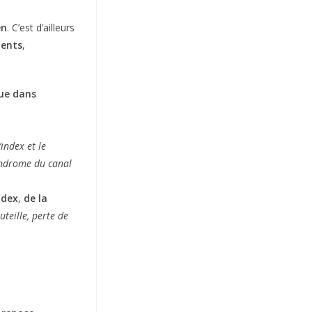
en
. C’est d’ailleurs
tents
,
ue dans
’index et le
syndrome du canal
ndex
,
de la
uteille, perte de