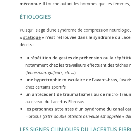
méconnue
. Il touche autant les hommes que les femmes,
ÉTIOLOGIES
Puisqu’il s’agit d’une syndrome de compression neurologi
«
statique
» n’est retrouvée dans le syndrome du Lace
décrits :
la répétition de gestes de préhension ou la répéti
notamment chez les travailleurs effectuant des tâches ma
(
tennisman, golfeurs, etc …
)
une hypertrophie musculaire de l’avant-bras
, favor
chez certains sportifs
un antécédent de traumatismes ou de micro-trau
au niveau du Lacertus Fibrosus
les personnes atteintes d’un syndrome du canal ca
Fibrosus (
cette double atteinte nerveuse est appelée «
do
LES SIGNES CLINIQUES DU LACERTUS FIB