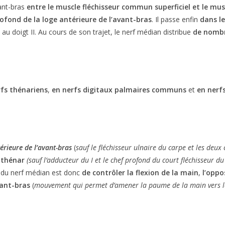
vant-bras
entre le muscle fléchisseur commun superficiel et le mus
profond de la loge antérieure de l’avant-bras
. Il passe enfin
dans le
u doigt II. Au cours de son trajet, le nerf médian distribue
de nomb
rfs thénariens
,
en nerfs digitaux palmaires communs
et
en nerf
térieure de l’avant-bras
(
sauf le fléchisseur ulnaire du carpe et les deu
 thénar
(sauf l’adducteur du I et le chef profond du court fléchisseur du 
e du nerf médian est donc
de contrôler la flexion de la main
,
l’oppo
vant-bras
(
mouvement qui permet d’amener la paume de la main vers l