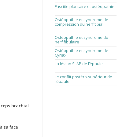
Fasciite plantaire et ostéopathie
1 août 2026
Ostéopathie et syndrome de
compression du nerf tibial
1
juillet 2026
Ostéopathie et syndrome du
nerf fibulaire
1 juin 2026
Ostéopathie et syndrome de
Cyriax
1 avril 2026
La lésion SLAP de l’épaule
1 mars
2026
Le conflit postéro-supérieur de
l’épaule
1 février 2026
iceps brachial
à sa face