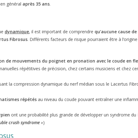
 en général
après 35 ans
.
que
dynamique
, il est important de comprendre
qu’aucune cause de
rtus Fibrosus
. Différents facteurs de risque pourraient être à l’orig
tion de mouvements du poignet en pronation avec le coude en fl
nuelles répétitives de précision, chez certains musiciens et chez cer
isant la compression dynamique du nerf médian sous le Lacertus Fibr
matismes répétés
au niveau du coude pouvant entraîner une inflamm
rpien
ont une probabilité plus grande de développer un syndrome du 
uble crush syndrome
»
)
ROSUS