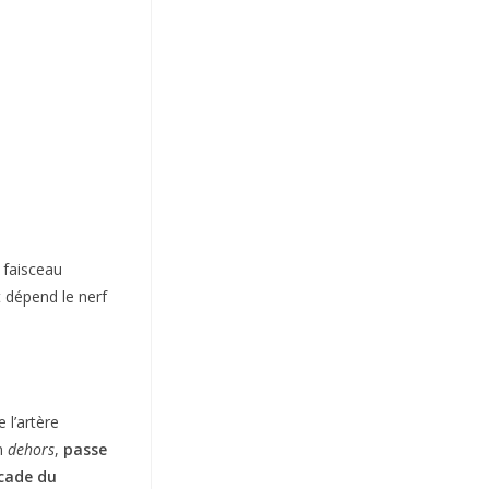
 faisceau
t dépend le nerf
l’artère
n
dehors
,
passe
rcade du