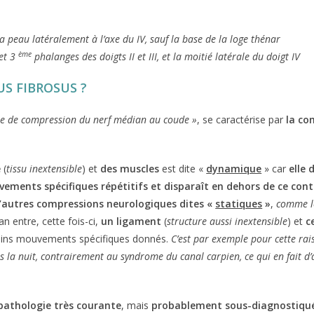
 la peau latéralement à l’axe du IV, sauf la base de la loge thénar
ème
et 3
phalanges des doigts II et III, et la moitié latérale du doigt IV
US FIBROSUS
?
e de compression du nerf médian au coude »
, se caractérise par
la co
e
(
tissu inextensible
) et
des muscles
est dite «
dynamique
» car
elle 
uvements spécifiques répétitifs et disparaît en dehors de ce cont
’autres compressions neurologiques dites «
statiques
»
,
comme l
n entre, cette fois-ci,
un ligament
(
structure aussi inextensible
) et
c
tains mouvements spécifiques donnés.
C’est par exemple pour cette rai
 la nuit, contrairement au syndrome du canal carpien, ce qui en fait d’a
pathologie très courante
, mais
probablement sous-diagnostiqu