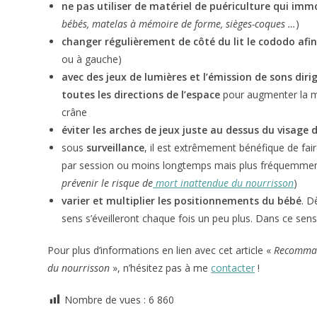
ne pas utiliser de matériel de puériculture qui imm
bébés, matelas à mémoire de forme, sièges-coques …
)
changer régulièrement de côté du lit le cododo af
ou à gauche)
avec des jeux de lumières et l’émission de sons diri
toutes les directions de l’espace
pour augmenter la mo
crâne
éviter les arches de jeux juste au dessus du visage d
sous
surveillance
, il est extrêmement bénéfique de fai
par session ou moins longtemps mais plus fréquemment
prévenir le risque de
mort inattendue du nourrisson
)
varier et multiplier les positionnements du bébé
. D
sens s’éveilleront chaque fois un peu plus. Dans ce sens, 
Pour plus d’informations en lien avec cet article «
Recommand
du nourrisson
», n’hésitez pas à me
contacter
!
Nombre de vues :
6 860