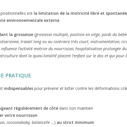
 positionnelles est
la limitation de la motricité libre et spontané
nte environnementale externe
.
ant la grossesse
(
grossesse multiple, position en siège, poids du bébé
césarienne, travail long ou au contraire très court, instrumentation, ci
 influence l’activité motrice du nourrisson, hospitalisation prolongée du
uériculture dont la quasi-totalité placent l’enfant sur le dos et qui pou
E PRATIQUE
et
indispensables
pour prévenir et lutter contre les déformations cr
angeant régulièrement de côté
dans son maintien
er votre nourrisson
oo, cocoonababy, balancelle …
)
au strict minimum