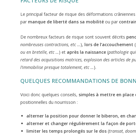
FACTEURS DE RISQUE
Le principal facteur de risque des déformations crâniennes
par
manque de liberté dans sa mobilité
ou par
contrai
De nombreux facteurs de risque sont souvent décrits
pend
nombreuses contractions, etc …
),
lors de l’accouchement
(
ou en bretelle, etc …
) et
après la naissance
(
pathologie qui
retard des acquisitions motrices, explosion des articles de p
l’immobilise presque totalement, etc …
).
QUELQUES RECOMMANDATIONS DE BONN
Voici donc quelques conseils,
simples à mettre en place
positionnelles du nourrisson :
alterner la position pour donner le biberon, en ch
alterner et changer régulièrement la façon de port
limiter les temps prolongés sur le dos
(
transat, doom