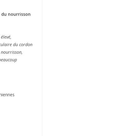
e du nourrisson
 élevé,
rculaire du cordon
 nourrisson,
r beaucoup
âniennes