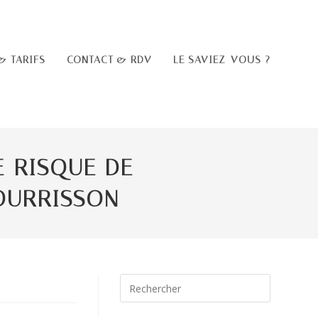
& TARIFS
CONTACT & RDV
LE SAVIEZ-VOUS ?
 RISQUE DE
OURRISSON
Press
Escape
to
close