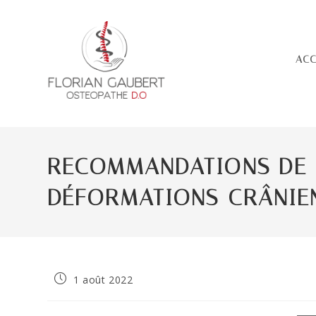
Skip
to
content
ACC
RECOMMANDATIONS DE 
DÉFORMATIONS CRÂNIE
Publication
1 août 2022
publiée :