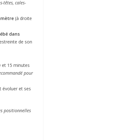
s-têtes, cales-
ramètre
(à droite
bébé dans
restreinte de son
0 et 15 minutes
t recommandé pour
t évoluer et ses
s positionnelles