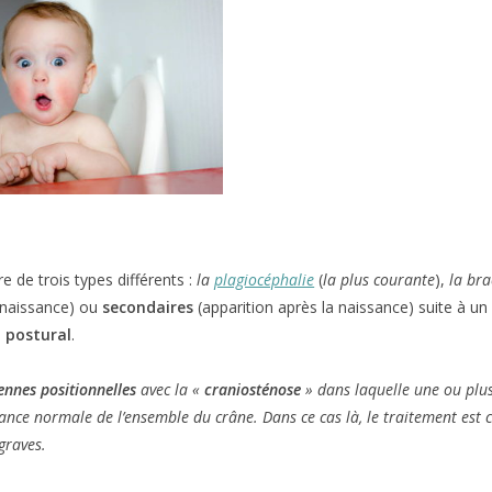
e de trois types différents :
la
plagiocéphalie
(
la plus courante
),
la
bra
 naissance) ou
secondaires
(apparition après la naissance) suite à u
u postural
.
ennes positionnelles
avec la «
craniosténose
» dans laquelle une ou plus
ce normale de l’ensemble du crâne. Dans ce cas là, le traitement est ch
graves.