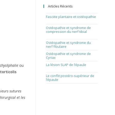
the
Articles Récents
search
panel.
Fasciite plantaire et ostéopathie
1 août 2026
Ostéopathie et syndrome de
compression du nerf tibial
1
juillet 2026
Ostéopathie et syndrome du
nerf fibulaire
1 juin 2026
Ostéopathie et syndrome de
Cyriax
1 avril 2026
La lésion SLAP de l’épaule
1 mars
chycéphalie
ou
2026
n
torticolis
Le conflit postéro-supérieur de
l’épaule
1 février 2026
ieurs sutures
irurgical et les