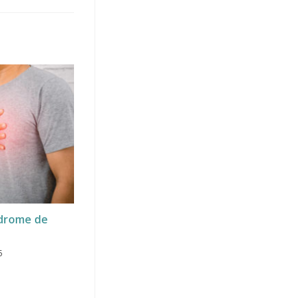
drome de
5