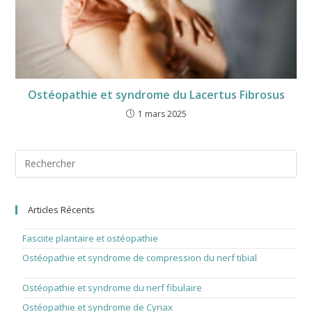
Ostéopathie et syndrome du Lacertus Fibrosus
1 mars 2025
Pre
Esc
to
clo
the
Articles Récents
sea
pan
Fasciite plantaire et ostéopathie
1 août 2026
Ostéopathie et syndrome de compression du nerf tibial
1 juillet
2026
Ostéopathie et syndrome du nerf fibulaire
1 juin 2026
Ostéopathie et syndrome de Cyriax
1 avril 2026