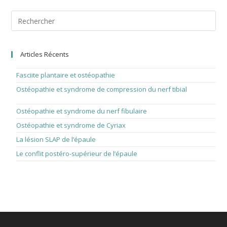
Pre
Esc
to
clo
the
Articles Récents
sea
pan
Fasciite plantaire et ostéopathie
1 août 2026
Ostéopathie et syndrome de compression du nerf tibial
1 juillet
2026
Ostéopathie et syndrome du nerf fibulaire
1 juin 2026
Ostéopathie et syndrome de Cyriax
1 avril 2026
La lésion SLAP de l’épaule
1 mars 2026
Le conflit postéro-supérieur de l’épaule
1 février 2026